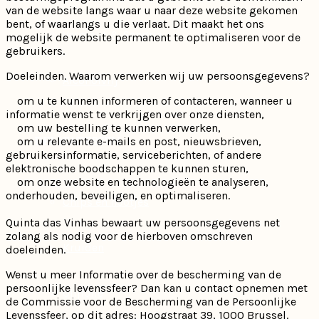
van de website langs waar u naar deze website gekomen
bent, of waarlangs u die verlaat. Dit maakt het ons
Vermout & Sangria
mogelijk de website permanent te optimaliseren voor de
gebruikers.
Doeleinden. Waarom verwerken wij uw persoonsgegevens?
Alcoholvrij
om u te kunnen informeren of contacteren, wanneer u
informatie wenst te verkrijgen over onze diensten,
om uw bestelling te kunnen verwerken,
DELICATESSEN
om u relevante e-mails en post, nieuwsbrieven,
gebruikersinformatie, serviceberichten, of andere
elektronische boodschappen te kunnen sturen,
om onze website en technologieën te analyseren,
onderhouden, beveiligen, en optimaliseren.
Chips en nootjes
Quinta das Vinhas bewaart uw persoonsgegevens net
zolang als nodig voor de hierboven omschreven
Kruiden
doeleinden.
Wenst u meer Informatie over de bescherming van de
persoonlijke levenssfeer? Dan kan u contact opnemen met
Olijfolie
de Commissie voor de Bescherming van de Persoonlijke
Levenssfeer, op dit adres: Hoogstraat 39, 1000 Brussel.