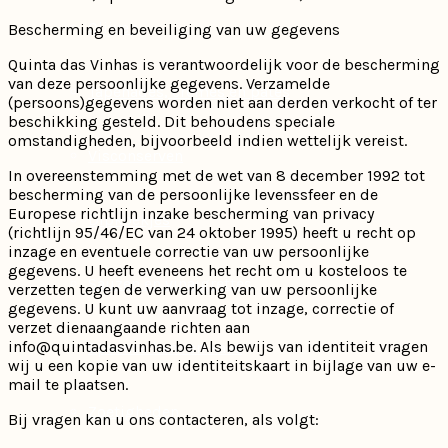
Olijven
Bescherming en beveiliging van uw gegevens
Quinta das Vinhas is verantwoordelijk voor de bescherming
van deze persoonlijke gegevens. Verzamelde
Tapenades, crèmes en patés
(persoons)gegevens worden niet aan derden verkocht of ter
beschikking gesteld. Dit behoudens speciale
omstandigheden, bijvoorbeeld indien wettelijk vereist.
Visconserven
In overeenstemming met de wet van 8 december 1992 tot
bescherming van de persoonlijke levenssfeer en de
Europese richtlijn inzake bescherming van privacy
Dipkoekjes
(richtlijn 95/46/EC van 24 oktober 1995) heeft u recht op
inzage en eventuele correctie van uw persoonlijke
gegevens. U heeft eveneens het recht om u kosteloos te
Sauzen en vinaigrettes
verzetten tegen de verwerking van uw persoonlijke
gegevens. U kunt uw aanvraag tot inzage, correctie of
verzet dienaangaande richten aan
info@quintadasvinhas.be. Als bewijs van identiteit vragen
Spaanse ham en kaas
wij u een kopie van uw identiteitskaart in bijlage van uw e-
mail te plaatsen.
Zoetigheden
Bij vragen kan u ons contacteren, als volgt: