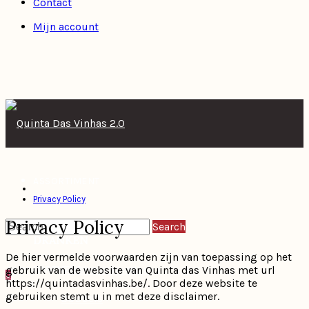
Contact
Mijn account
ASSORTIMENT
Privacy Policy
Privacy Policy
GESCHENKEN-B2B
Search
DRANKEN
De hier vermelde voorwaarden zijn van toepassing op het
Geschenkmanden
PARTNERS
gebruik van de website van Quinta das Vinhas met url
0
https://quintadasvinhas.be/. Door deze website te
gebruiken stemt u in met deze disclaimer.
Bubbels