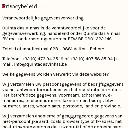
Gepersonaliseerd
FOODPAIRING
Privacybeleid
0
/
0,00€
Likeuren
Verantwoordelijke gegevensverwerking
Giftboxen
SERVICES
Quinta das Vinhas is de verantwoordelijke voor de
U heeft nog geen producten in uw winkelwagen.
Magnums
gegevensverwerking, handelend onder Quinta das Vinhas
Cadeaubon
BLOG
BV met ondernemingsnummer BTW BE 0801 322 146 .
Zetel: Lotenhullestraat 62B – 9881 Aalter - Bellem
Rode wijn
CONTACT
Telefoon: +32 (0) 473 94 35 19 of +32 (0) 497 58 35 94 | e-
mail: info@quintadasvinhas.be
Rosé wijn
Welke gegevens worden verwerkt via deze website?
Wij verzamelen uw persoonsgegevens of bedrijfsgegevens
Witte wijn
via het antwoordformulier en via het registratieformulier.
Het betreft deze gegevens: voornaam, achternaam, e-
mailadres, telefoonnummer, faxnummer, bedrijf, btw
Spirits
nummer, adres, woonplaats, postcode, land en provincie.
Wij verzamelen anonieme of geaggregeerde gegevens van
niet-persoonlijke aard, zoals browser type of IP-adres, het
Porto & Sherry
besturingsprogramma dat u gebruikt of de domeinnaam