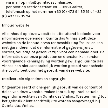
via mail op info@quintadasvinhas.be,
per post op Stationsstraat 196 - 9880 Aalter,
telefonisch op het nummer +32 (0) 473 94 35 19 of +32
ACCESSOIRES
(0) 497 58 35 94
Inhoud website
Olijfhout
Alle inhoud op deze website is uitsluitend bedoeld voor
informatieve doeleinden. Quinta das Vinhas stelt deze
website en de inhoud ervan ter beschikking "as is” en kan
niet garanderen dat de informatie of gegevens juist,
Houten kisten
correct, volledig of geschikt zijn voor een bepaald doel. De
informatie over onze producten en diensten kan zonder
voorafgaande kennisgeving worden gewijzigd. Quinta das
Geschenkdozen / manden
Vinhas kan niet aansprakelijk worden gesteld voor schade
die voortvloeit door het gebruik van deze website.
Intellectuele eigendom en copyright
Ongeautoriseerd of oneigenlijk gebruik van de content of
delen van deze website maken inbreuk op intellectuele
eigendomsrechten van Quinta das Vinhas. Toestemming tot
het gebruik dient schriftelijk te worden aangevraagd bij
Quinta das Vinhas.